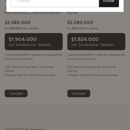
Enviar
rack de tv consola arbeitt™
Recibidor - consola arbeitt
Moctezuma | Colección kurve™
kurve
$2.380.000
$2.280.000
6
x
$396.666,67
sin interés
6
x
$380.000
sin interés
$1.904.000
$1.824.000
con
Transferencia - Depósito
con
Transferencia - Depósito
Comprar
Comprar
𝗮𝗿𝗯𝗲𝗶𝘁𝘁™ Argentina