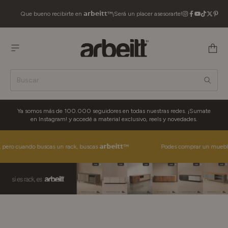
Que bueno recibirte en 𝗮𝗿𝗯𝗲𝗶𝘁𝘁™
¡Será un placer asesorarte!
Ya somos más de 100.000 seguidores en todas nuestras redes. ¡Sumate
en Instagram! y accedé a material exclusivo, reels y novedades.
 cuando buscas un rack, buscas 𝗮𝗿𝗯𝗲𝗶𝘁𝘁™
Podes comprar un mueble en c
Inicio
>
Consola Recibidor
Consola Recibidor
4 productos