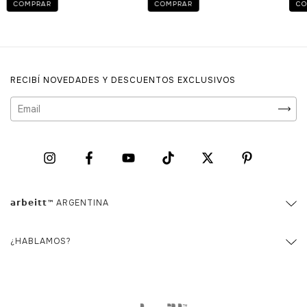
COMPRAR
COMPRAR
CO
RECIBÍ NOVEDADES Y DESCUENTOS EXCLUSIVOS
𝗮𝗿𝗯𝗲𝗶𝘁𝘁™ ARGENTINA
¿HABLAMOS?