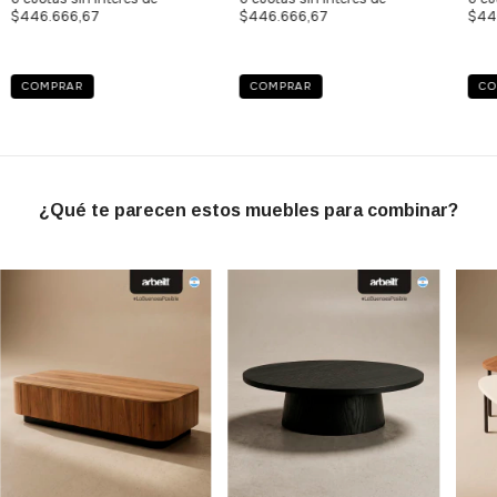
$446.666,67
$446.666,67
$44
COMPRAR
COMPRAR
CO
¿Qué te parecen estos muebles para combinar?