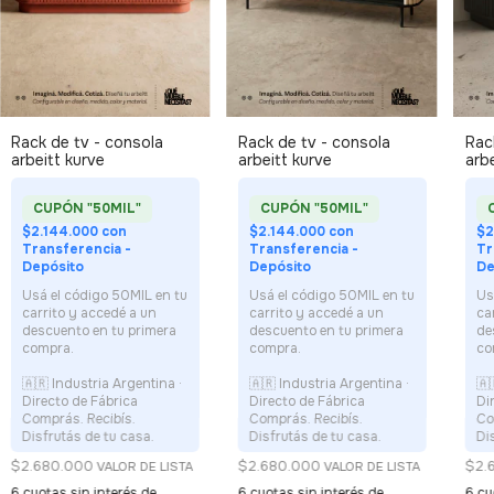
Rack de tv - consola
Rack de tv - consola
Rac
arbeitt kurve
arbeitt kurve
arbe
$2.144.000
con
$2.144.000
con
$2
Transferencia -
Transferencia -
Tr
Depósito
Depósito
De
$2.680.000
$2.680.000
$2.
6
cuotas sin interés de
6
cuotas sin interés de
6
cu