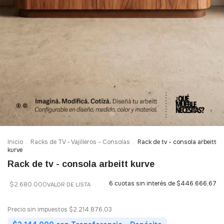
Inicio
.
Racks de TV - Vajilleros - Consolas
.
Rack de tv - consola arbeitt
kurve
Rack de tv - consola arbeitt kurve
6
cuotas sin interés de
$446.666,67
$2.680.000
Precio sin impuestos
$2.214.876,03