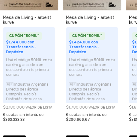
Mesa de Living - arbeitt
Mesa de Living - arbeitt
Mesa
kurve
kurve
kur
$1.744.000
con
$1.424.000
con
$1
Transferencia -
Transferencia -
Tr
Depósito
Depósito
De
$2.180.000
$1.780.000
$1.
6
cuotas sin interés de
6
cuotas sin interés de
6
cu
$363.333,33
$296.666,67
$313