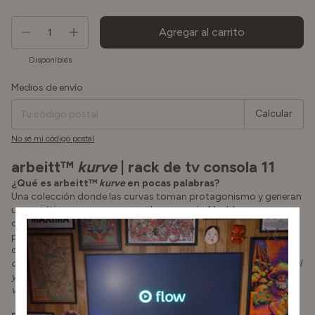
Disponibles
Medios de envío
Entregas para el CP:
Cambiar CP
Calcular
No sé mi código postal
arbeitt™
kurve
| rack de tv consola 11
¿Qué es arbeitt™
kurve
en pocas palabras?
Una colección donde las curvas toman protagonismo y generan
una estética suave con marcada presencia. Muebles que
combinan materiales nobles, enchapados naturales, laqueados
poliuretano, herrajes metálicos con sistemas cierre suave y push
open según corresponda.
Una línea de muebles
con terminaciones de calidad, pensados para sumar armonía visual
y fluidez a cada espacio con detalles que se destacan tanto a la
vista como al tacto.