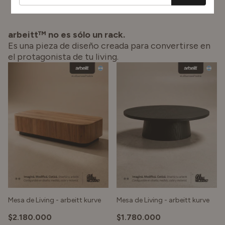
arbeitt™ no es sólo un rack.
Es una pieza de diseño creada para convertirse en
el protagonista de tu living.
Mesa de Living - arbeitt kurve
Mesa de Living - arbeitt kurve
$2.180.000
$1.780.000