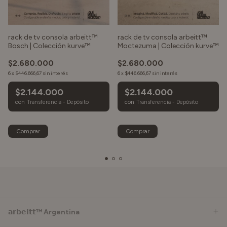
rack de tv consola arbeitt™
rack de tv consola arbeitt™
Bosch | Colección kurve™
Moctezuma | Colección kurve™
$2.680.000
$2.680.000
6
x
$446.666,67
sin interés
6
x
$446.666,67
sin interés
$2.144.000
$2.144.000
con
Transferencia - Depósito
con
Transferencia - Depósito
Comprar
Comprar
𝗮𝗿𝗯𝗲𝗶𝘁𝘁™ Argentina