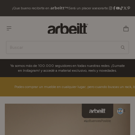
¡Que bueno recibirte en 𝗮𝗿𝗯𝗲𝗶𝘁𝘁™!
Será un placer asesorarte.
Ya somos más de 100.000 seguidores en todas nuestras redes. ¡Sumate
en Instagram! y accedé a material exclusivo, reels y novedades.
Podes comprar un mueble en cualquier lugar, pero cuando buscas un rack, buscas
1
/
4