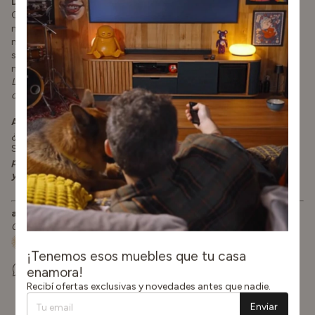
Diseñado para vos.
Cada mueble puede configurarse en medida, color y
material. Podés modificar y seleccionar el color de laca desde
nuestro catálogo exclusivo y elegir el tipo de madera deseado
según disponibilidad. Conocé las opciones en el menú -
materialidad-.
La imagen de los artículos son ilustrativas y pueden variar según la
configuración elegida.
Asesoramiento personalizado.
¿Necesitás ayuda para elegir un mueble o resolver dudas?
Solicitá el llamado de un asesor.
La atención es brindada por
profesionales o estudiantes avanzados en diseño, decoración
y/o interiorismo.
arbeitt™
kurve
Cuando el diseño se curva, nace la elegancia.
¡Tenemos esos muebles que tu casa
enamora!
Recibí ofertas exclusivas y novedades antes que nadie.
Enviar