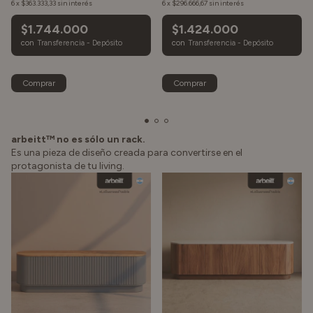
6
x
$363.333,33
sin interés
6
x
$296.666,67
sin interés
$1.744.000
$1.424.000
con
Transferencia - Depósito
con
Transferencia - Depósito
Comprar
Comprar
arbeitt™ no es sólo un rack.
Es una pieza de diseño creada para convertirse en el
protagonista de tu living.